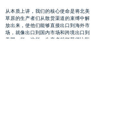
从本质上讲，我们的核心使命是将北美
草原的生产者们从散货渠道的束缚中解
放出来，使他们能够直接出口到海外市
场，就像出口到国内市场和跨境出口到
美国一样。这样，生产者就能获得比附
近谷仓给出的更高价格，并得到质量溢
价，而最终用户也将以比当地供应商更
低的价格，获得他们需要的优质作物。
就像北美市场一样，市场竞争将决定农
场交货价格，激励生产者根据来自全球
市场的价格信号调整产量结构。这正是
我们目前先进但成本高昂的粮食经济所
需要的，价格激励促使我们转向高价值
作物，而最终用户则可以直接从我们的
产地来源购买这些他们无法从散货渠道
或其他粮食产区获得的高质量作物。