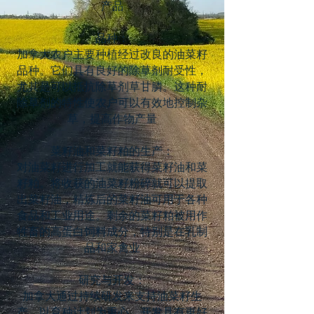
产品
品种：
加拿大农户主要种植经过改良的油菜籽
品种。它们具有良好的除草剂耐受性，
尤其是可以抵抗除草剂草甘膦。这种耐
除草剂的特性使农户可以有效地控制杂
草，提高作物产量
菜籽油和菜籽粕的生产：
对油菜籽进行加工就能获得菜籽油和菜
籽粕。将收获的油菜籽粉碎就可以提取
出菜籽油，精炼后的菜籽油可用于各种
食品和工业用途。剩余的菜籽粕被用作
牲畜的高蛋白饲料成分，特别是在乳制
品和家禽业
研究与开发：
加拿大通过持续研发来支持油菜籽生
产，以育种计划为重心，开发具有更好