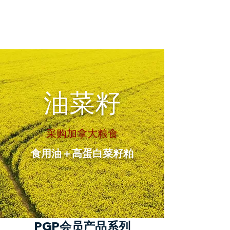
油菜籽
采购加拿大粮食
食用油＋高蛋白菜籽粕
PGP会员产品系列