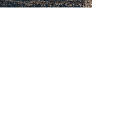
农艺性状、抗病性和油质的改良油菜籽
品种
主要研究领域还包括农艺实践、病虫害
管理和可持续生产技术，旨在优化产量
并尽量降低对环境的影响
质量保证
加拿大在油菜籽方面有着良好的声誉，
毕竟，它是以我们国家的名字命名的。
所以，毫无疑问，我们会不遗余力地维
护我们在质量、一致性、品种和可靠性
方面的声誉
加拿大谷物委员会（CGC）建立并执行
了分级标准，从含水量、受损种子、异
物、含油量和叶绿素水平等因素出发制